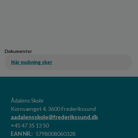
Dokumenter
Når mobning sker
Ådalens Skole
Kornvænget 4, 3600 Frederikssund
aadalensskole@frederikssund.dk
+45 47 35 13 50
EAN NR.
5798008060328