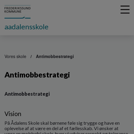
aadalensskole
G
å
Vores skole
Antimobbestrategi
t
i
Antimobbestrategi
l
h
o
v
Antimobbestrategi
e
d
i
Vision
n
På Ådalens Skole skal børnene føle sig trygge og have en
d
oplevelse af at være en del af et fællesskab. Vi ønsker at
h
være en mobbefri skole, hvor vi udviser respekt og tolerance