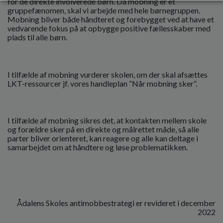
for de direkte involverede børn. Da mobning er et
gruppefænomen, skal vi arbejde med hele børnegruppen.
Mobning bliver både håndteret og forebygget ved at have et
vedvarende fokus på at opbygge positive fællesskaber med
plads til alle børn.
I tilfælde af mobning vurderer skolen, om der skal afsættes
LKT-ressourcer jf. vores handleplan ”Når mobning sker”.
I tilfælde af mobning sikres det, at kontakten mellem skole
og forældre sker på en direkte og målrettet måde, så alle
parter bliver orienteret, kan reagere og alle kan deltage i
samarbejdet om at håndtere og løse problematikken.
Ådalens Skoles antimobbestrategi er revideret i december
2022