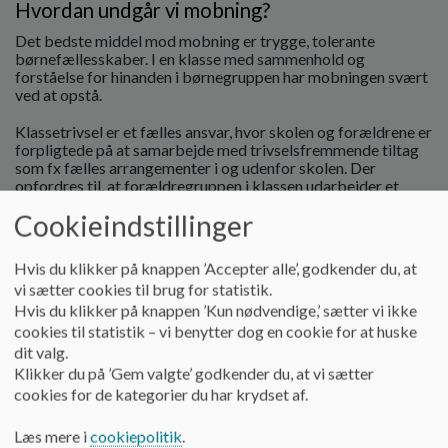
Hvordan undgår vi mobning?
Det bedste middel mod mobning er trygge, tolerante
børnefællesskaber. I en klasse med sammenhold og
forståelse for hinanden i børnegruppen har mobningen svært
ved at opstå.
Klassetrivsel er et fælles ansvar, hvor skolen og forældrene er
forpligtede på at samarbejde med trivselsfremmende tiltag
som fx fælles arrangementer i og udenfor skolen. Der
opfordres til, at forældregruppen i klassen udarbejder et
årshjul for fælles trivselstiltag.
Cookieindstillinger
Hvis du klikker på knappen ’Accepter alle’, godkender du, at
Skolen opbygger fællesskaber i og på tværs af klasserne og
vi sætter cookies til brug for statistik.
årgange på mange måder, bl.a ved
venskabsklasser, den
Hvis du klikker på knappen ’Kun nødvendige,’ sætter vi ikke
årlige trivselsdag for hele skolen samt legepatruljen i
cookies til statistik – vi benytter dog en cookie for at huske
pauserne.
dit valg.
Klikker du på ’Gem valgte’ godkender du, at vi sætter
cookies for de kategorier du har krydset af.
Ved klassedannelser prioriterer skolen tid til
trivselsfremmende forløb, der styrker de nye klassers
Læs mere i
cookiepolitik
.
fællesskab for netop at skabe et trygt og godt læringsmiljø