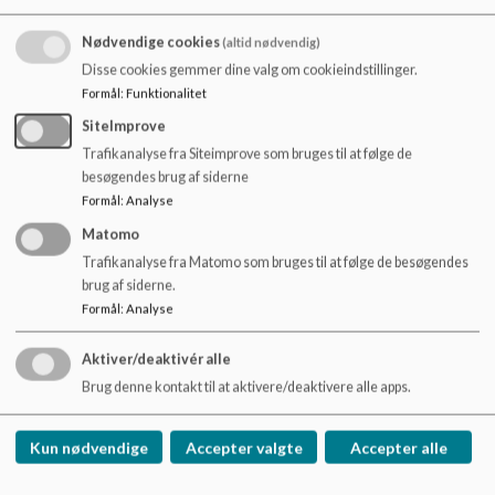
for børnene.
Nødvendige cookies
(altid nødvendig)
Skolen underviser i konflikthåndtering og god adfærd på alle
Disse cookies gemmer dine valg om cookieindstillinger.
klassetrin.
Formål
:
Funktionalitet
Skolen underviser i netetik og digital dannelse, så børnene
SiteImprove
lærer om etisk korrekt adfærd samt sikkerhed online;
herunder på sociale medier. Forældrene har et medansvar for
Trafikanalyse fra Siteimprove som bruges til at følge de
at opdrage og interessere sig for deres børns digitale adfærd.
besøgendes brug af siderne
Formål
:
Analyse
Matomo
Skolen forventer, at forældrene fremstår som rollemodeller
Trafikanalyse fra Matomo som bruges til at følge de besøgendes
og understøtter en mobbefri skole gennem deres handlinger
brug af siderne.
og kommunikation med skolen og andre forældre.
Formål
:
Analyse
Aktiver/deaktivér alle
Når mobning sker
Brug denne kontakt til at aktivere/deaktivere alle apps.
Det er afgørende, at alle skolens parter ved, hvad de skal
gøre, når mobning opstår.
Kun nødvendige
Accepter valgte
Accepter alle
Når mobning opstår, skal vi drage omsorg og vise forståelse