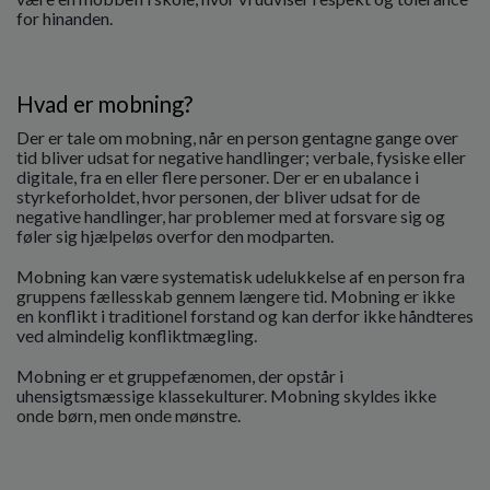
o
for hinanden.
l
d
e
t
Hvad er mobning?
Der er tale om mobning, når en person gentagne gange over
tid bliver udsat for negative handlinger; verbale, fysiske eller
digitale, fra en eller flere personer. Der er en ubalance i
styrkeforholdet, hvor personen, der bliver udsat for de
negative handlinger, har problemer med at forsvare sig og
føler sig hjælpeløs overfor den modparten.
Mobning kan være systematisk udelukkelse af en person fra
gruppens fællesskab gennem længere tid. Mobning er ikke
en konflikt i traditionel forstand og kan derfor ikke håndteres
ved almindelig konfliktmægling.
Mobning er et gruppefænomen, der opstår i
uhensigtsmæssige klassekulturer. Mobning skyldes ikke
onde børn, men onde mønstre.