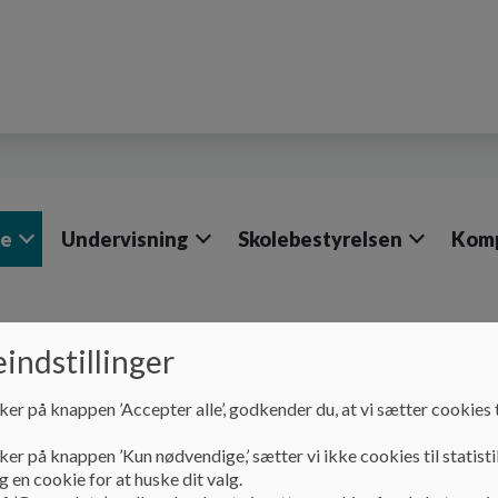
le
Undervisning
Skolebestyrelsen
Komp
indstillinger
Vores skole
Skoleplan
ker på knappen ’Accepter alle’, godkender du, at vi sætter cookies t
Skoleplan
ker på knappen ’Kun nødvendige,’ sætter vi ikke cookies til statisti
 en cookie for at huske dit valg.