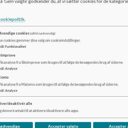
å ’Gem valgte’ godkender du, at vi sætter cookies for de kategorie
Skoleplan for Ådalens Skole
cookiepolitik
.
Dokumenter
Skoleplan 2024 2025 1.0 UI.pdf
vendige cookies
(altid nødvendig)
se cookies gemmer dine valg om cookieindstillinger.
mål
:
Funktionalitet
eImprove
ikanalyse fra Siteimprove som bruges til at følge de besøgendes brug af siderne
mål
:
Analyse
tomo
fikanalyse fra Matomo som bruges til at følge de besøgendes brug af siderne.
mål
:
Analyse
iver/deaktivér alle
 denne kontakt til at aktivere/deaktivere alle apps.
nødvendige
Accepter valgte
Accepter 