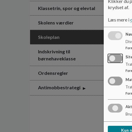
Klikker du p
krydset af.
Klassetrin, spor og elevtal
Læs mere i
Skolens værdier
Nød
Skoleplan
Dis
For
Indskrivning til
Sit
børnehaveklasse
Traf
For
Ordensregler
Ma
Antimobbestrategi
Tra
For
Akt
Brug
Kun 