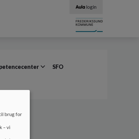
login
etencecenter
SFO
il brug for
k – vi