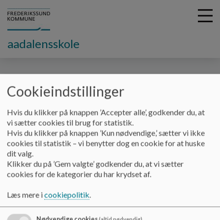
aadalensskole
G
Cookieindstillinger
å
Skolebestyrelsen
Referater
t
i
Hvis du klikker på knappen ’Accepter alle’, godkender du, at
Referater
l
vi sætter cookies til brug for statistik.
h
Hvis du klikker på knappen ’Kun nødvendige,’ sætter vi ikke
o
cookies til statistik – vi benytter dog en cookie for at huske
v
dit valg.
e
Klikker du på ’Gem valgte’ godkender du, at vi sætter
d
cookies for de kategorier du har krydset af.
i
Dokumenter
n
Læs mere i
cookiepolitik
.
d
2025 12 09- Referat.pdf
h
Nødvendige cookies
(altid nødvendig)