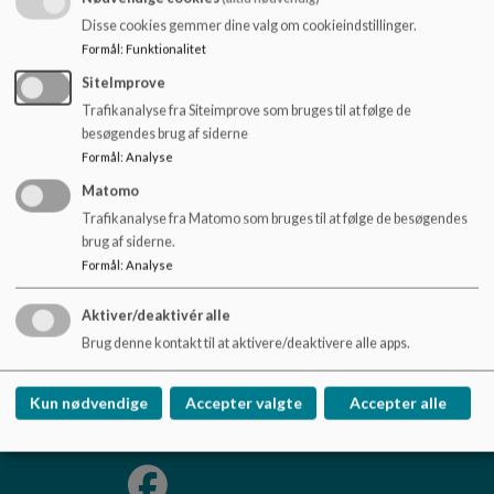
o
Disse cookies gemmer dine valg om cookieindstillinger.
l
Formål
:
Funktionalitet
2026 01 27 - Referat.pdf
d
e
SiteImprove
t
Trafikanalyse fra Siteimprove som bruges til at følge de
2026 03 03 - Referat.pdf
besøgendes brug af siderne
Formål
:
Analyse
Matomo
Trafikanalyse fra Matomo som bruges til at følge de besøgendes
brug af siderne.
Formål
:
Analyse
Ådalens Skole
Kornvænget 4, 3600 Frederikssund
Aktiver/deaktivér alle
aadalensskole@frederikssund.dk
Brug denne kontakt til at aktivere/deaktivere alle apps.
+45 47 35 13 50
EAN NR.
5798008060328
Kun nødvendige
Accepter valgte
Accepter alle
Sitemap