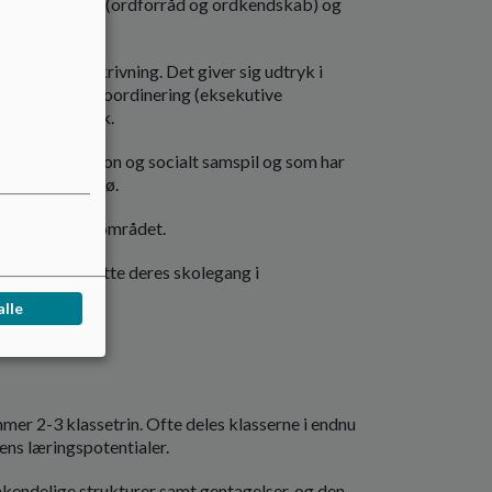
tale), indhold (ordforråd og ordkendskab) og
æsning og skrivning. Det giver sig udtryk i
anlægning og koordinering (eksekutive
aks og semantik.
r kommunikation og socialt samspil og som har
 et mindre miljø.
ndenfor normalområdet.
 og kan fortsætte deres skolegang i
prøve.
alle
mmer 2-3 klassetrin. Ofte deles klasserne i endnu
ens læringspotentialer.
kendelige strukturer samt gentagelser, og den