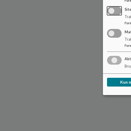
For
Sit
Traf
For
Ma
Tra
For
Akt
Brug
Kun 