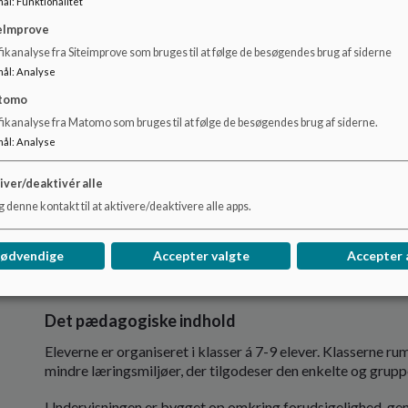
De sproglige Vanskeligheder ses på form (grammatik og ud
mål
:
Funktionalitet
funktion f.eks. pragmatiske sprogvanskeligheder.
eImprove
ikanalyse fra Siteimprove som bruges til at følge de besøgendes brug af siderne
Eleverne har svære og vedvarende vanskeligheder indenfor l
mål
:
Analyse
ordblinde vanskeligheder og f.eks. vanskeligheder med pl
funktioner) eller vanskeligheder med læseforståelse, synt
tomo
fikanalyse fra Matomo som bruges til at følge de besøgendes brug af siderne.
Eleverne har specifikke indlæringsvanskeligheder indenfo
mål
:
Analyse
behov for særlig tilrettelagt og specialiseret undervisning i
iver/deaktivér alle
Tilbuddet retter sig mod elever med et funktionsniveau i
 denne kontakt til at aktivere/deaktivere alle apps.
Eleverne revisiteres i dialog med forældre og PPR hvert år
Videncenteret frem til 9. klasse med folkeskolens afgangs
nødvendige
Accepter valgte
Accepter 
Det pædagogiske indhold
Eleverne er organiseret i klasser á 7-9 elever. Klasserne ru
mindre læringsmiljøer, der tilgodeser den enkelte og grupp
Undervisningen er bygget op omkring forudsigelighed, gen