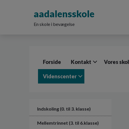
G
å
aadalensskole
t
i
En skole i bevægelse
l
h
o
v
e
d
Forside
Kontakt
Vores sko
i
n
d
Videnscenter
h
o
l
d
e
Indskoling (0. til 3. klasse)
t
Mellemtrinnet (3. til 6.klasse)