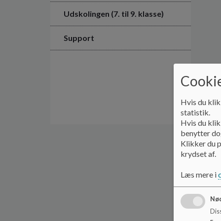
Udskolingen (7. til 9. klasse)
Support
Cookie
Hvis du klik
statistik.
Hvis du klik
benytter dog
Klikker du p
krydset af.
Læs mere i
Nød
Dis