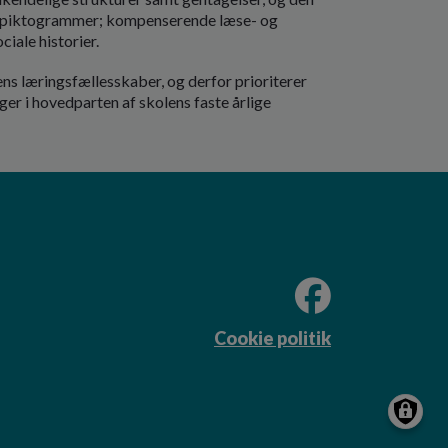
ks. piktogrammer; kompenserende læse- og
iale historier.
ens læringsfællesskaber, og derfor prioriterer
r i hovedparten af skolens faste årlige
Cookie politik