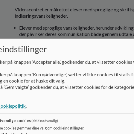
Videnscentret er målrettet elever med sproglige og skrift
indlæringsvanskeligheder.
Elever med sproglige vanskeligheder, herunder udviklin
der påvirker deres kommunikation både gennem udtale o
Elever med skriftsproglige vanskeligheder, herunder or
indstillinger
Introverte elever med autismelignende udfordringer og
ker på knappen ’Accepter alle’, godkender du, at vi sætter cookies t
socialt samspil samt mentalisering.
ker på knappen ’Kun nødvendige,’ sætter vi ikke cookies til statisti
Andre specifikke vanskeligheder, herunder hukommelse-
 en cookie for at huske dit valg.
å ’Gem valgte’ godkender du, at vi sætter cookies for de kategorie
cookiepolitik
.
Elever i Videnscenter
Eleverne i Videnscentret er kendetegnet ved at have sprog
vendige cookies
(altid nødvendig)
vanskeligheder, som en primær vanskelighed. Eksempelvis s
se cookies gemmer dine valg om cookieindstillinger.