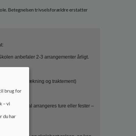
le. Betegnelsen trivselsforældre erstatter
at:
 Skolen anbefaler 2-3 arrangementer årligt.
ksempel borddækning og traktement)
il brug for
k – vi
s. når der skal arrangeres ture eller fester –
r du har
s dagsorden.