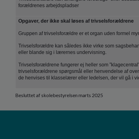
forældrenes arbejdspladser
Opgaver, der ikke skal løses af trivselsforældrene
Gruppen af trivselsforældre er et organ uden formel m
Trivselsforældre kan således ikke virke som sagsbehand
eller blande sig i lærernes undervisning.
Trivselsforældrene fungerer ej heller som ”klagecentra
trivselsforældrene spørgsmål eller henvendelse af oven
de henvises til klasselærer eller ledelsen, der vil gå i
Besluttet af skolebestyrelsen marts 2025