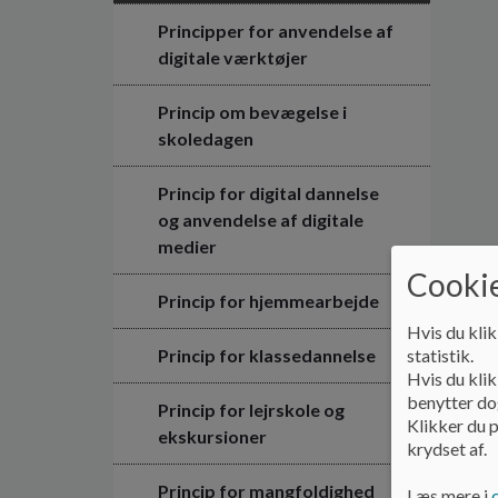
Principper for anvendelse af
digitale værktøjer
Princip om bevægelse i
skoledagen
Princip for digital dannelse
og anvendelse af digitale
medier
Cookie
Princip for hjemmearbejde
Hvis du klik
Princip for klassedannelse
statistik.
Hvis du klik
benytter dog
Princip for lejrskole og
Klikker du p
ekskursioner
krydset af.
Princip for mangfoldighed
Læs mere i