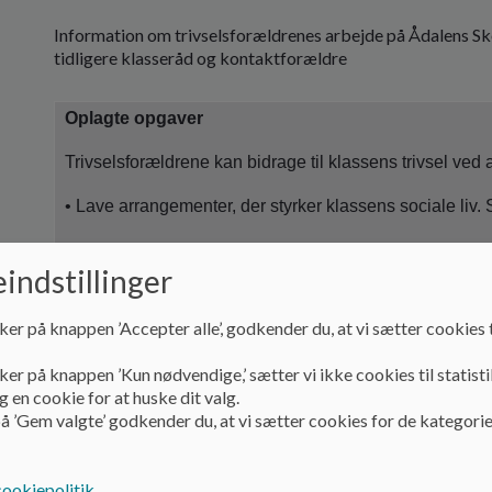
Information om trivselsforældrenes arbejde på Ådalens Sko
tidligere klasseråd og kontaktforældre
Oplagte opgaver
Trivselsforældrene kan bidrage til klassens trivsel ved 
• Lave arrangementer, der styrker klassens sociale liv.
• Tage godt imod nye forældre og børn i klassen
indstillinger
• Skabe hyggelige rammer for forældremøderne (for e
ker på knappen ’Accepter alle’, godkender du, at vi sætter cookies t
• Administrere klassekassen
ker på knappen ’Kun nødvendige,’ sætter vi ikke cookies til statisti
• Tage referat af forældremøderne • Hjælpe lærerne, f.ek
 en cookie for at huske dit valg.
eller når der skal findes en gæstelærer.
å ’Gem valgte’ godkender du, at vi sætter cookies for de kategorie
Trivselsforældrene kan give input til forældremøderne
cookiepolitik
.