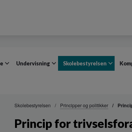
le
Undervisning
Skolebestyrelsen
Komp
Skolebestyrelsen
Principper og politikker
Princip
Princip for trivselsfo