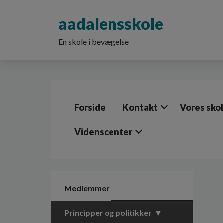
G
å
aadalensskole
t
i
En skole i bevægelse
l
h
o
v
e
d
Forside
Kontakt
Vores sko
i
n
d
Videnscenter
h
o
l
d
e
Medlemmer
t
Principper og politikker