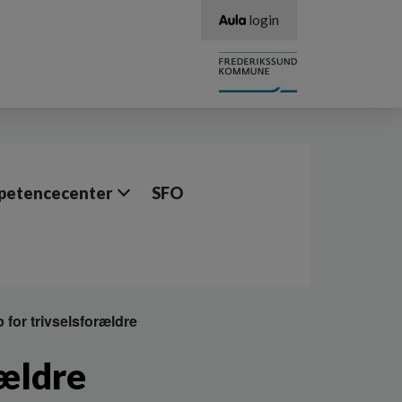
login
etencecenter
SFO
 for trivselsforældre
rældre