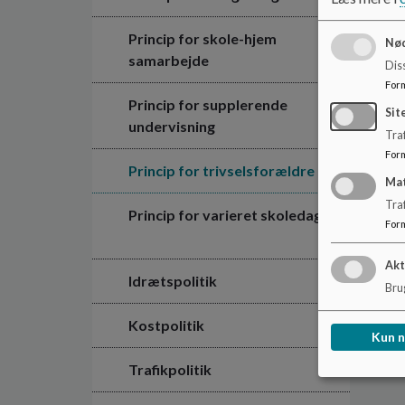
Princip for skole-hjem
Nød
samarbejde
Dis
For
Princip for supplerende
Sit
undervisning
Traf
For
Princip for trivselsforældre
Ma
Tra
Princip for varieret skoledag
For
Akt
Idrætspolitik
Brug
Kostpolitik
Kun 
Trafikpolitik