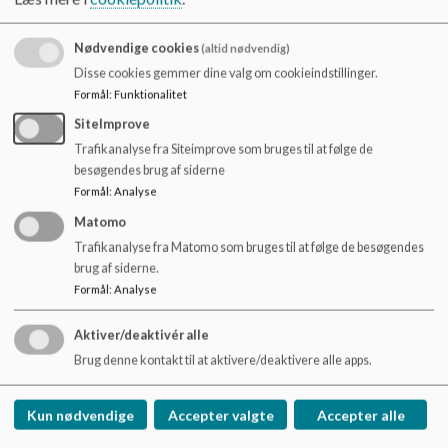
o
Alle elever i Kompetencecenter er visiteret af Børne- &
l
Ungepsykologerne, Center for Børn & Skole.
d
Nødvendige cookies
(altid nødvendig)
e
Disse cookies gemmer dine valg om cookieindstillinger.
Læs mere om Kompetencecenter:
t
Formål
:
Funktionalitet
SiteImprove
Formål
Målsætning
Trafikanalyse fra Siteimprove som bruges til at følge de
besøgendes brug af siderne
Organisering
Formål
:
Analyse
Undervisning
Gruppeskift
Matomo
Udslusning
Trafikanalyse fra Matomo som bruges til at følge de besøgendes
brug af siderne.
Formål
:
Analyse
Aktiver/deaktivér alle
Ådalens Skole
Brug denne kontakt til at aktivere/deaktivere alle apps.
Kornvænget 4, 3600 Frederikssund
aadalensskole@frederikssund.dk
Kun nødvendige
Accepter valgte
Accepter alle
+45 47 35 13 50