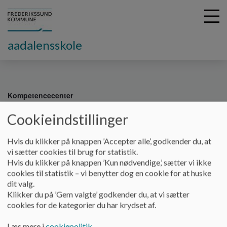
aadalensskole
G
å
Kompetencecenter
t
i
Cookieindstillinger
Kompetencecenter
l
h
Hvis du klikker på knappen ’Accepter alle’, godkender du, at
o
vi sætter cookies til brug for statistik.
v
Tilbuddet henvender sig til elever med generelle
Hvis du klikker på knappen ’Kun nødvendige,’ sætter vi ikke
e
indlæringsvanskeligheder, kendetegnet ved at den kognitive
cookies til statistik – vi benytter dog en cookie for at huske
d
vurdering er, at eleven er langt under gennemsnittet i forhold
dit valg.
i
til sin aldersgruppe eller vanskeligheder svarende hertil.
Klikker du på ’Gem valgte’ godkender du, at vi sætter
n
Eleverne kan have diagnoser, men det lave kognitive
cookies for de kategorier du har krydset af.
d
funktionsniveau skal være det primære behov, der skal
h
tilgodeses i skolen.
Læs mere i
cookiepolitik
.