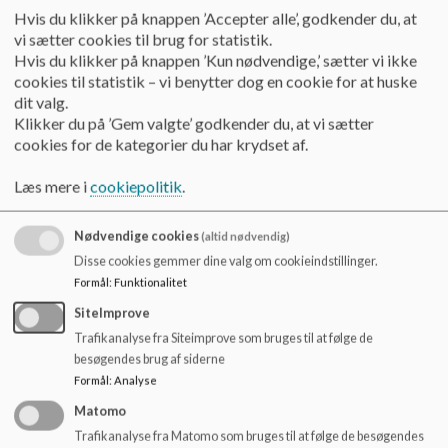
o
Hvis du klikker på knappen ’Accepter alle’, godkender du, at
Vanskelighederne er af et sådant omfang, at elevernes
l
vi sætter cookies til brug for statistik.
undervisningsbehov ikke kan tilgodeses i den undervisning
d
Hvis du klikker på knappen ’Kun nødvendige,’ sætter vi ikke
folkeskolen kan tilbyde. De sproglige vanskeligheder
e
cookies til statistik – vi benytter dog en cookie for at huske
omfatter ofte dyspraksi eller udviklingsmæssige
t
dit valg.
sprogforstyrrelser også kaldet DLD, der påvirker elevernes
Klikker du på ’Gem valgte’ godkender du, at vi sætter
kommunikation både gennem udtale og forståelse.
cookies for de kategorier du har krydset af.
Undervisning
Læs mere i
cookiepolitik
.
I indskolingen undervises eleverne af pædagoger, lærere og
talepædagoger og får individuel taleundervisning efter
Nødvendige cookies
(altid nødvendig)
behov. Der er endvidere tilknyttet ergoterapeut.
Disse cookies gemmer dine valg om cookieindstillinger.
Formål
:
Funktionalitet
Undervisningen tager udgangspunkt i den enkelte elevs
forudsætninger og behov. Undervisningen tilrettelægges ud
SiteImprove
fra en individuel handleplan.
Trafikanalyse fra Siteimprove som bruges til at følge de
besøgendes brug af siderne
Samtidig arbejdes der med fællesskaber i klasserne og via
Formål
:
Analyse
leg, aktiviteter og mentalisering udvikles elevens sociale og
Matomo
personlige kompetencer.
Trafikanalyse fra Matomo som bruges til at følge de besøgendes