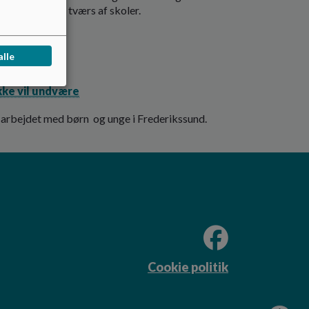
 fællesskab på tværs af skoler.
alle
ikke vil undvære
il i arbejdet med børn og unge i Frederikssund.
Cookie politik