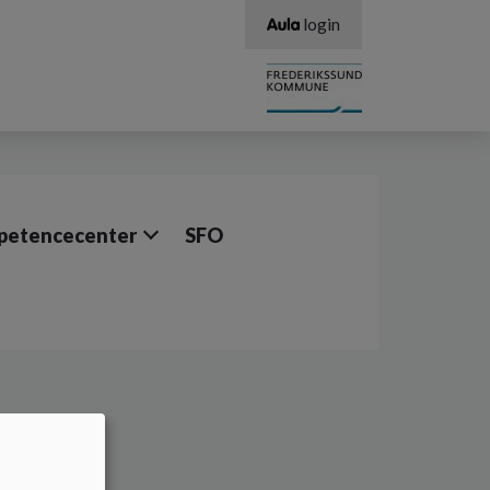
login
etencecenter
SFO