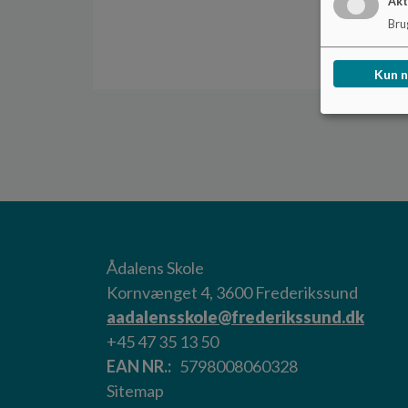
Akt
Brug
Kun 
Ådalens Skole
Kornvænget 4, 3600 Frederikssund
aadalensskole@frederikssund.dk
+45 47 35 13 50
EAN NR.
5798008060328
Sitemap