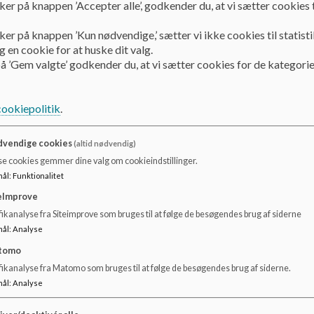
ker på knappen ’Accepter alle’, godkender du, at vi sætter cookies t
Klubber i Ådalens Skoles distrikt - Frederikssund Syd:
ker på knappen ’Kun nødvendige,’ sætter vi ikke cookies til statisti
 en cookie for at huske dit valg.
Klub 107
å ’Gem valgte’ godkender du, at vi sætter cookies for de kategorie
Tlf. 22 84 17 73
Åbjergvej 26
3600 Frederikssund
cookiepolitik
.
Pædagogisk leder: Astrid Marie Winther - amwje@freder
vendige cookies
(altid nødvendig)
Klub Mix
se cookies gemmer dine valg om cookieindstillinger.
Tlf. 60 63 33 20
mål
:
Funktionalitet
Ved Kirken1
3600 Frederikssund
eImprove
ikanalyse fra Siteimprove som bruges til at følge de besøgendes brug af siderne
Pædagogisk leder:
mål
:
Analyse
tomo
Læs mere om klubberne i Frederikssund kommune her - htt
fikanalyse fra Matomo som bruges til at følge de besøgendes brug af siderne.
Klubberne i Frederikssund er meget andet og mere end et tra
mål
:
Analyse
Klubberne spiller en vigtig rolle i forhold til at skabe e