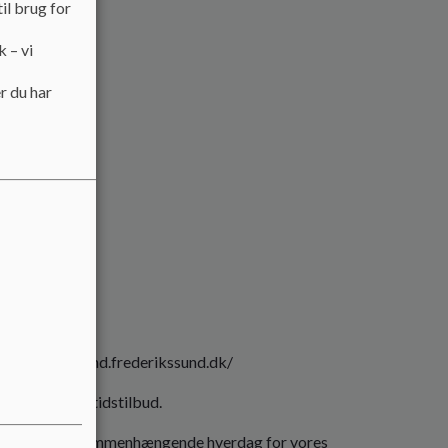
il brug for
k – vi
r du har
ikssund.dk
ps://klubfrsund.frederikssund.dk/
ditionelt fritidstilbud.
n udviklende og sammenhængende hverdag for vores