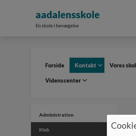
G
å
aadalensskole
t
i
En skole i bevægelse
l
h
o
v
e
d
Forside
Kontakt
Vores sko
i
n
d
Videnscenter
h
o
l
d
e
Administration
t
Cookie
Klub