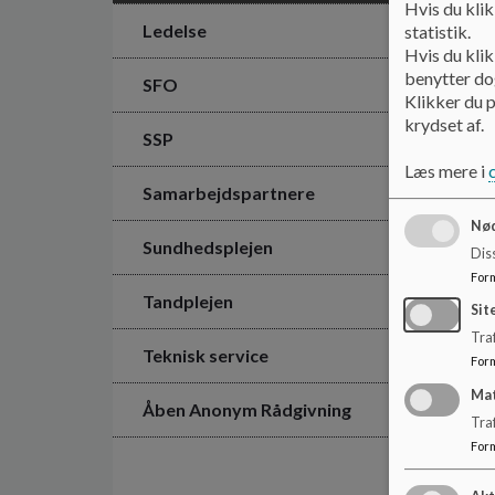
Hvis du klik
Ledelse
statistik.
Hvis du klik
benytter dog
SFO
Klikker du p
krydset af.
SSP
Læs mere i
Samarbejdspartnere
Nød
Sundhedsplejen
Dis
For
Tandplejen
Sit
Traf
Teknisk service
For
Ma
Åben Anonym Rådgivning
Tra
For