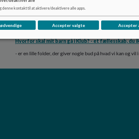
iver/deaktivér alle
børn og unge. Her kan de opleve at blive en del af et større
 denne kontakt til at aktivere/deaktivere alle apps.
Klubbernes målgruppe er børn fra 4. kl. klasse til 18 år.
nødvendige
Accepter valgte
Accepter 
Hvorfor skal mit barn gå i klub?
Hvorfor skal mit barn gå i Klub? - et fællesskab, du 
- er en lille folder, der giver nogle bud på hvad vi kan og v